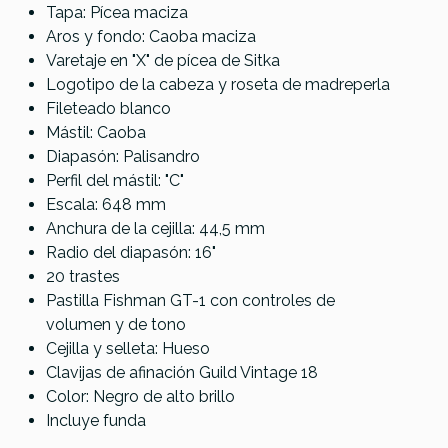
Yamaha
Epiphone
Tapa: Pícea maciza
Epiphone
Referencia
GUITACUGLD026
FGX830C
J-45 EC
Aros y fondo: Caoba maciza
J-45
NT
Aged
Varetaje en "X" de pícea de Sitka
Standard
Yamaha CSF-
Wine Red
Logotipo de la cabeza y roseta de madreperla
EC VS
TA
Exclusive
Fileteado blanco
TransAcoustic
Mástil: Caoba
Parlor VN
Diapasón: Palisandro
Perfil del mástil: "C"
739,00 €
735,00 €
729,00 €
724,00 €
Escala: 648 mm
No hay características para comparar
Anchura de la cejilla: 44,5 mm
Radio del diapasón: 16"
20 trastes
Pastilla Fishman GT-1 con controles de
volumen y de tono
Cejilla y selleta: Hueso
Clavijas de afinación Guild Vintage 18
Color: Negro de alto brillo
Incluye funda