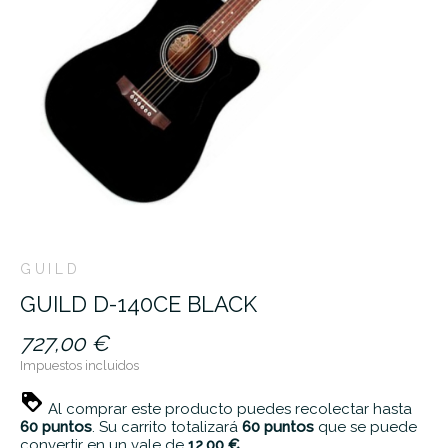
GUILD
GUILD D-140CE BLACK
727,00 €
Impuestos incluidos
Al comprar este producto puedes recolectar hasta
60
puntos
. Su carrito totalizará
60
puntos
que se puede
convertir en un vale de
12,00 €
.