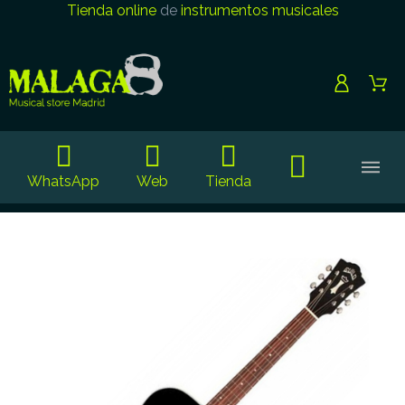
Tienda online
de
instrumentos musicales
WhatsApp
Web
Tienda