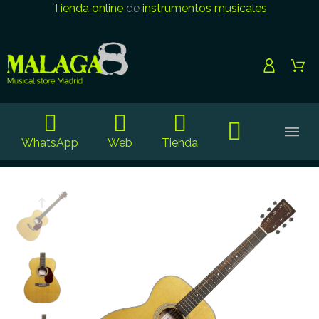
Tienda online
de
instrumentos musicales
WhatsApp
Web
Tienda