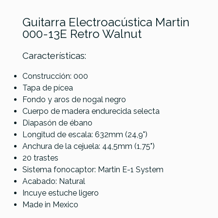
Guitarra Electroacústica Martin
000-13E Retro Walnut
Características:
Construcción: 000
Referencia
GUITACEMAR057
Tapa de pícea
Fondo y aros de nogal negro
Yamaha FG5
Cuerpo de madera endurecida selecta
NT High Gloss
Gibson G-200
Diapasón de ébano
Fender AM
EC NAT
Longitud de escala: 632mm (24,9")
Acoustasonic
Generation
Anchura de la cejuela: 44,5mm (1,75")
Jazzmaster EB
20 trastes
AWT
Sistema fonocaptor: Martin E-1 System
Acabado: Natural
1.899,00 €
1.899,00 €
1.890,00 €
Incuye estuche ligero
No hay características para comparar
Made in Mexico