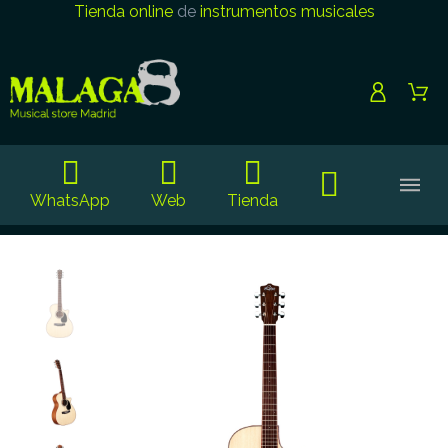
Tienda online
de
instrumentos musicales
WhatsApp
Web
Tienda