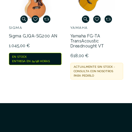
SIGMA
YAMAHA
Sigma GJQA-SG200 AN
Yamaha FG-TA
TransAcoustic
1.045,00 €
Dreadnought VT
618,00 €
EN STOCK
ENTREGA EN 24/48 HORAS
ACTUALMENTE SIN STOCK -
CONSULTA CON NOSOTROS
PARA PEDIRLO