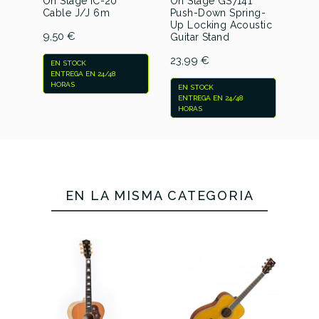
On Stage IC-20
On Stage GS7141
On 
Cable J/J 6m
Push-Down Spring-
Dire
Up Locking Acoustic
9,50 €
45,
Guitar Stand
23,99 €
EN STOCK
EN 
ENTREGA EN 24/48
ENT
HORAS
HO
EN STOCK
ENTREGA EN 24/48
HORAS
EN LA MISMA CATEGORÍA