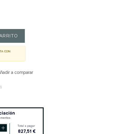
ARRITO
TA CON
ñadir a comparar
1