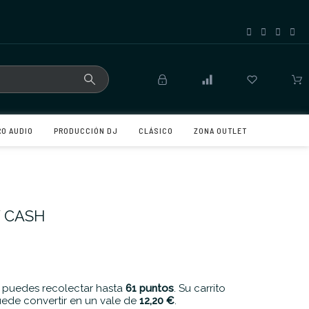
RO AUDIO
PRODUCCIÓN DJ
CLÁSICO
ZONA OUTLET
 CASH
 puedes recolectar hasta
61
puntos
. Su carrito
ede convertir en un vale de
12,20 €
.