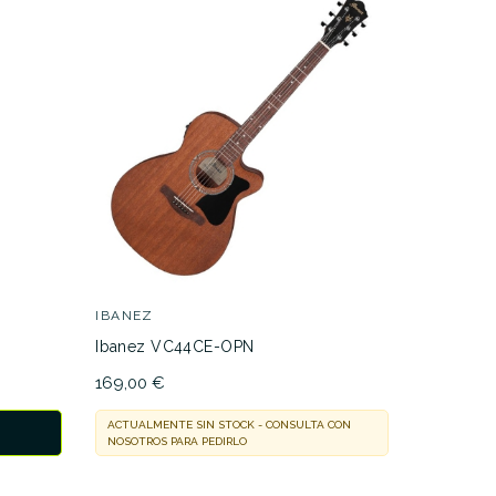
IBANEZ
GRETSCH
Ibanez VC44CE-OPN
Gretsch 
Savannah
169,00 €
815,00 €
ACTUALMENTE SIN STOCK - CONSULTA CON
NOSOTROS PARA PEDIRLO
ACTUALMEN
NOSOTROS 