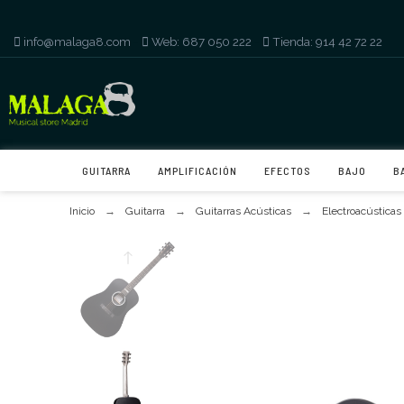
info@malaga8.com
-
Web: 687 050 222
-
Tienda: 914 42 72 22
GUITARRA
AMPLIFICACIÓN
EFECTOS
BAJO
B
Inicio
Guitarra
Guitarras Acústicas
Electroacústicas