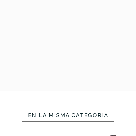
€
749,00 €
749,00 €
No hay características para compar
EN LA MISMA CATEGORÍA