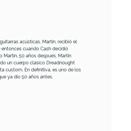
tarras acústicas, Martin, recibió el
Fue entonces cuando Cash decidió
do Martin. 50 años después, Martin
ando un cuerpo clásico Dreadnought
 custom. En definitiva, es uno de los
ue ya dio 50 años antes.
Epiphone
ne
Hummingbird
ird
Standard EC NAT
C CHS