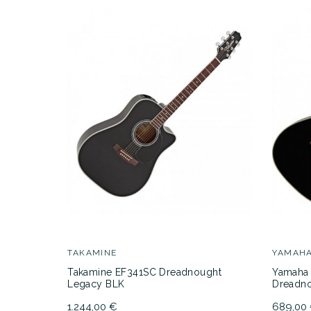
TAKAMINE
YAMAH
Takamine EF341SC Dreadnought
Yamaha 
Legacy BLK
Dreadno
1.244,00 €
689,00