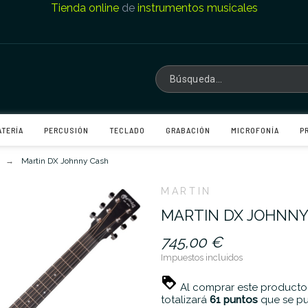
Tienda online
de
instrumentos musicales
ATERÍA
PERCUSIÓN
TECLADO
GRABACIÓN
MICROFONÍA
P
Martin DX Johnny Cash
MARTIN
MARTIN DX JOHNNY
745,00 €
Impuestos incluidos
Al comprar este producto
totalizará
61
puntos
que se pu