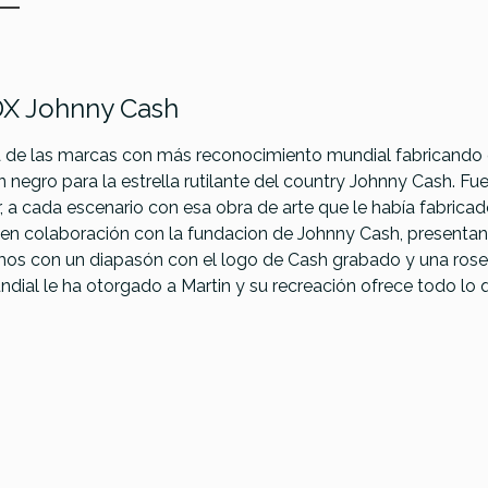
 DX Johnny Cash
a de las marcas con más reconocimiento mundial fabricando gui
 negro para la estrella rutilante del country Johnny Cash. 
, a cada escenario con esa obra de arte que le había fabrica
e en colaboración con la fundacion de Johnny Cash, present
os con un diapasón con el logo de Cash grabado y una roseta
al le ha otorgado a Martin y su recreación ofrece todo lo q
Martin
Epipho
DNOUGHT D-
Hummingb
Yamaha CPX700II
X1 A/E
Standard E
Natural NT
ASTERED -
Koa HPL