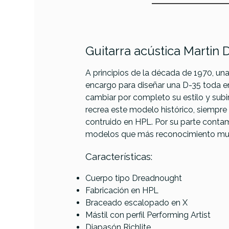
Guitarra acústica Martin
A principios de la década de 1970, un
PRODUCTO
encargo para diseñar una D-35 toda en
cambiar por completo su estilo y subir
recrea este modelo histórico, siempr
Referencia
GUITACUMAR081
contruido en HPL. Por su parte contam
modelos que más reconocimiento mundi
Características:
Cuerpo tipo Dreadnought
DREA
Fabricación en HPL
Braceado escalopado en X
REM
Mástil con perfil Performing Artist
Diapasón Richlite