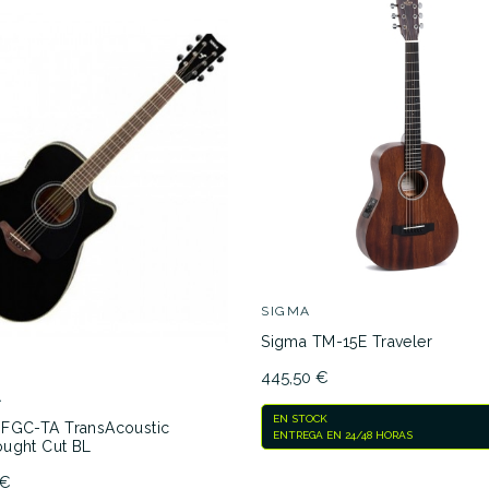
SIGMA
Sigma TM-15E Traveler
445,50 €
A
EN STOCK
FGC-TA TransAcoustic
ENTREGA EN 24/48 HORAS
ught Cut BL
 €