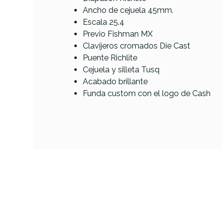
Ancho de cejuela 45mm.
Escala 25.4
AVAILABILITY
Previo Fishman MX
Clavijeros cromados Die Cast
755,00 
PRECIO
Puente Richlite
Cejuela y silleta Tusq
DESCRIPCIÓN
Acabado brillante
Funda custom con el logo de Cash