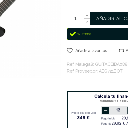
AÑADIR AL C
EN STOCK
Añadir a favoritos
A
Ref. Malaga8: GUITACEIBA088
Ref. Proveedor: AEG721BOT