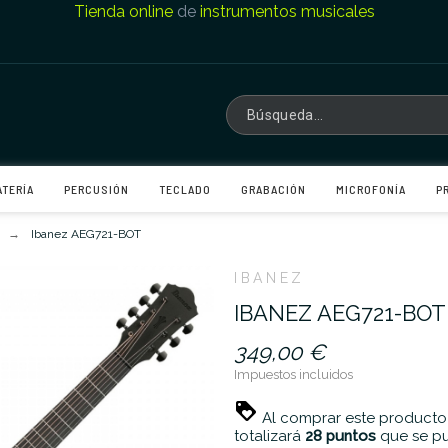
Tienda online
de
instrumentos musicales
ATERÍA
PERCUSIÓN
TECLADO
GRABACIÓN
MICROFONÍA
P
Ibanez AEG721-BOT
IBANEZ
IBANEZ AEG721-BOT
349,00 €
Impuestos incluidos
Al comprar este producto
totalizará
28
puntos
que se pu