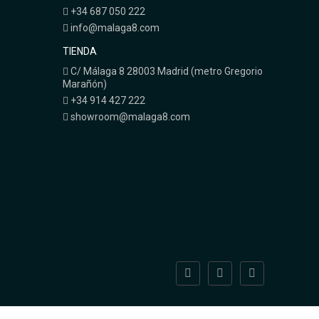
+34 687 050 222
info@malaga8.com
TIENDA
C/ Málaga 8 28003 Madrid (metro Gregorio
Marañón)
+34 914 427 222
showroom@malaga8.com