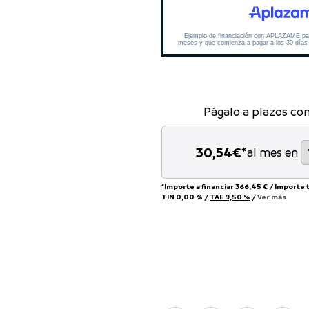
Págalo a plazos co
30,54
€*
al mes en
*Importe a financiar
366,45 €
/
Importe 
TIN
0,00 %
/
TAE
9,50 %
/
Ver más