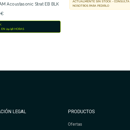
ACTUALMENTE SIN STOCK - CONSULTA
AM Acoustasonic Strat EB BLK
NOSOTROS PARA PEDIRLO
 €
K
 EN 24/48 HORAS
CIÓN LEGAL
PRODUCTOS
Ofertas