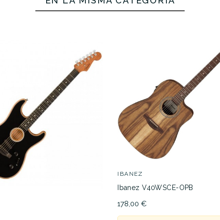
EN LA MISMA CATEGORÍA
No hay características para compar
IBANEZ
Ibanez V40WSCE-OPB
178,00 €