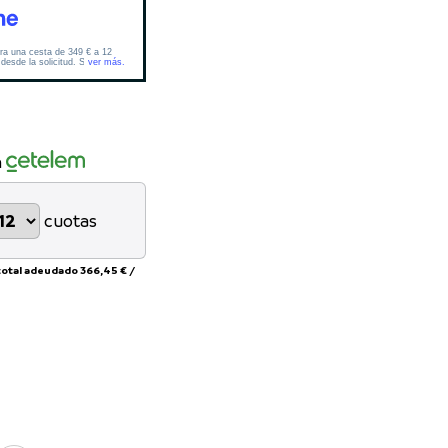
n
cuotas
total adeudado
366,45 €
/