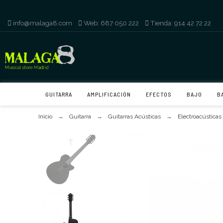
info@malaga8.com
-
Web: 687 050 222
-
Tienda: 914 42 72 22
GUITARRA
AMPLIFICACIÓN
EFECTOS
BAJO
B
Inicio
Guitarra
Guitarras Acústicas
Electroacústicas