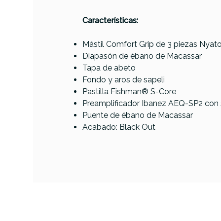
PRODUCTO
Características:
Mástil Comfort Grip de 3 piezas Nyat
Diapasón de ébano de Macassar
Referencia
GUITACEIBA088
Tapa de abeto
Fondo y aros de sapeli
Pastilla Fishman® S-Core
Preamplificador Ibanez AEQ-SP2 con 
Puente de ébano de Macassar
Epiph
Acabado: Black Out
St
AVAILABILITY
359,00 
PRECIO