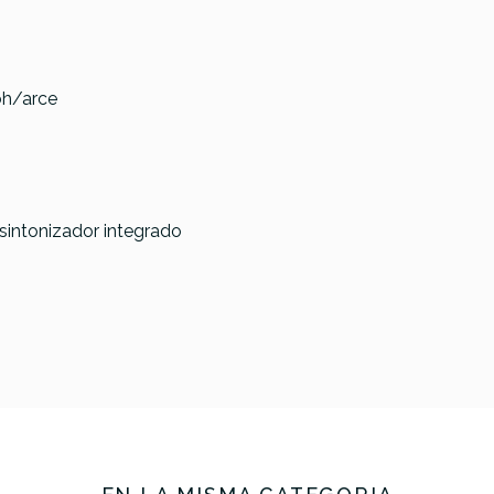
oh/arce
Ibanez AEG50-BAM
Ibanez AE1
sintonizador integrado
one J-45 EC
udio NAT
€
359,00 €
358,00 €