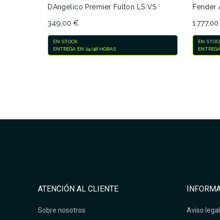
DAngelico Premier Fulton LS VS
Fender 
349,00 €
1.777,00
EN STOCK
EN STOC
ENTREGA EN 24/48 HORAS
ENTREGA
ATENCIÓN AL CLIENTE
INFORMA
Sobre nosotros
Aviso legal