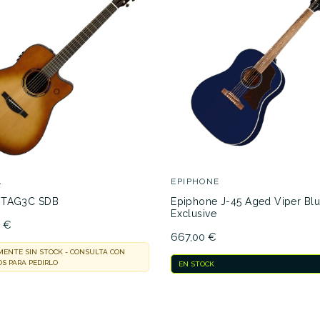
A
EPIPHONE
 TAG3C SDB
Epiphone J-45 Aged Viper Bl
Exclusive
0 €
667,00 €
ENTE SIN STOCK - CONSULTA CON
S PARA PEDIRLO
EN STOCK