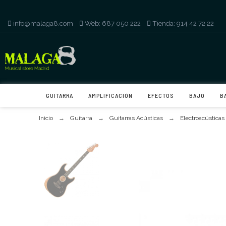
info@malaga8.com
-
Web: 687 050 222
-
Tienda: 914 42 72 22
GUITARRA
AMPLIFICACIÓN
EFECTOS
BAJO
B
Inicio
Guitarra
Guitarras Acústicas
Electroacústicas