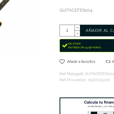
GUITACEFEN204
AÑADIR AL C
EN STOCK
ENTREGA EN 24/48 HORAS
Añadir a favoritos
A
Ref. Malaga8: GUITACEFEN20
Ref. Proveedor: 0972023206