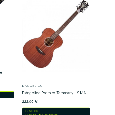
Ibanez 
Black
ue
625,00 €
DANGELICO
EN STOCK
DAngelico Premier Tammany LS MAH
222,00 €
EN STOCK
ENTREGA EN 24/48 HORAS