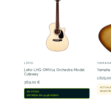
LEHO
YAMAH
Leho LHG-OMV14 Orchestra Model
Yamaha
Cutaway
1.625,0
369,00 €
ACTUALM
NOSOTRO
EN STOCK
ENTREGA EN 24/48 HORAS