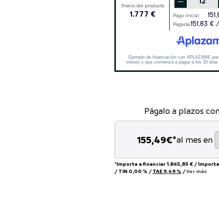
Págalo a plazos co
155,49
€*
al mes en
*Importe a financiar
1.865,85 €
/
Importe
/
TIN
0,00 %
/
TAE
9,49 %
/
Ver más