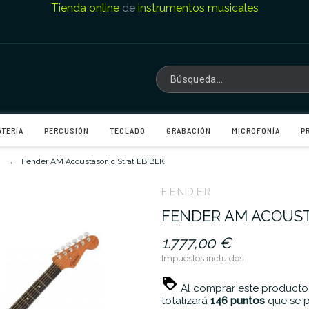
Tienda online
de
instrumentos musicales
ATERÍA
PERCUSIÓN
TECLADO
GRABACIÓN
MICROFONÍA
P
Fender AM Acoustasonic Strat EB BLK
FENDER
FENDER AM ACOUST
1.777,00 €
Impuestos incluidos
Al comprar este producto
totalizará
146
puntos
que se p