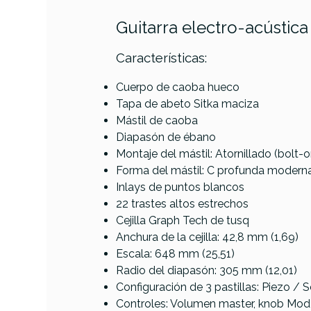
Guitarra electro-acústic
Características:
Cuerpo de caoba hueco
Tapa de abeto Sitka maciza
Mástil de caoba
Referencia
GUITACEFEN204
Diapasón de ébano
Montaje del mástil: Atornillado (bolt-o
Forma del mástil: C profunda modern
Inlays de puntos blancos
22 trastes altos estrechos
Forma Del Cuerpo
Cejilla Graph Tech de tusq
Anchura de la cejilla: 42,8 mm (1,69)
Escala: 648 mm (25,51)
Radio del diapasón: 305 mm (12,01)
Configuración de 3 pastillas: Piezo / 
Controles: Volumen master, knob Mod