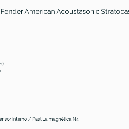
a Fender American Acoustasonic Stratoca
n)
a
Modelo ST
Sensor interno / Pastilla magnética N4