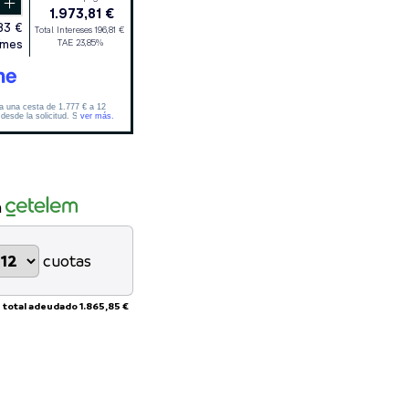
n
cuotas
 total adeudado
1.865,85 €