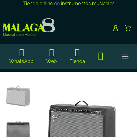
Tienda online
de
instrumentos musicales
WhatsApp
Web
Tienda