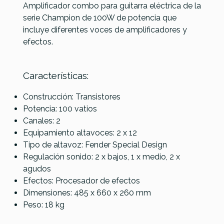
Amplificador combo para guitarra eléctrica de la
serie Champion de 100W de potencia que
incluye diferentes voces de amplificadores y
Referencia
AMPLGUIFEN112
efectos.
Características:
Hotone Pulze Luna
Fender Champion II 100
Construcción: Transistores
361,00 €
355,00 €
Potencia: 100 vatios
No hay características para comparar
Canales: 2
Equipamiento altavoces: 2 x 12
Tipo de altavoz: Fender Special Design
Regulación sonido: 2 x bajos, 1 x medio, 2 x
agudos
Efectos: Procesador de efectos
Dimensiones: 485 x 660 x 260 mm
Peso: 18 kg