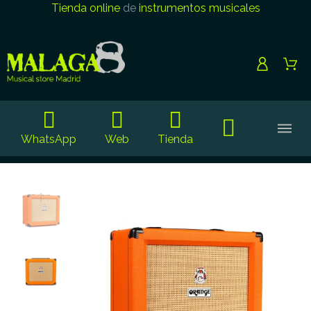
Tienda online
de
instrumentos musicales
WhatsApp
Web
Tienda