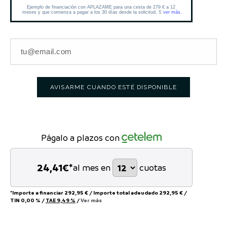
AVISARME CUANDO ESTÉ DISPONIBLE
Págalo a plazos con
24,41
€*
al mes en
cuotas
*Importe a financiar
292,95 €
/
Importe total adeudado
292,95 €
/
TIN
0,00 %
/
TAE
9,49 %
/
Ver más