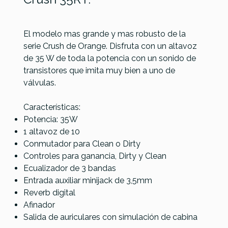
El modelo mas grande y mas robusto de la
serie Crush de Orange. Disfruta con un altavoz
de 35 W de toda la potencia con un sonido de
Vox Adio
NUX
Referencia
AMPLGUIORA028
transistores que imita muy bien a uno de
Air GT
Vox Mini
Mighty
Fender
válvulas.
Go 50
60MKII
Mustang
LT50
Características:
289,00 €
283,00 €
280,00 €
269,00 €
Potencia: 35W
1 altavoz de 10
No hay características para comparar
Conmutador para Clean o Dirty
Controles para ganancia, Dirty y Clean
Ecualizador de 3 bandas
Entrada auxiliar minijack de 3,5mm
Reverb digital
Afinador
Salida de auriculares con simulación de cabina