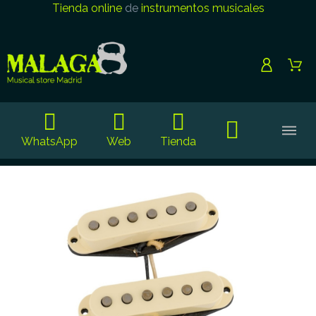
Tienda online
de
instrumentos musicales
WhatsApp
Web
Tienda