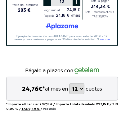
Págalo a plazos con
24,76
€*
al mes en
cuotas
*Importe a financiar
297,15 €
/
Importe total adeudado
297,15 €
/
TIN
0,00 %
/
TAE
9,49 %
/
Ver más