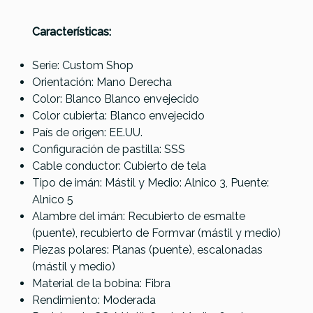
Características:
Referencia
PASTGUIFEN065
Serie: Custom Shop
Orientación: Mano Derecha
Color: Blanco Blanco envejecido
Lollar P-90 Dog Ear
Fender Original 57/62
Color cubierta: Blanco envejecido
Neck BLK
Strat set
País de origen: EE.UU.
Configuración de pastilla: SSS
291,00 €
273,00 €
Cable conductor: Cubierto de tela
No hay características para comparar
Tipo de imán: Mástil y Medio: Alnico 3, Puente:
Alnico 5
Alambre del imán: Recubierto de esmalte
(puente), recubierto de Formvar (mástil y medio)
Piezas polares: Planas (puente), escalonadas
(mástil y medio)
Material de la bobina: Fibra
Rendimiento: Moderada