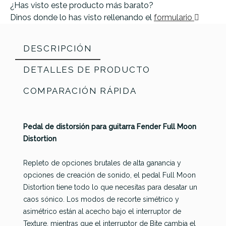
¿Has visto este producto más barato?
Dinos donde lo has visto rellenando el
formulario
DESCRIPCIÓN
DETALLES DE PRODUCTO
COMPARACIÓN RÁPIDA
Pedal de distorsión para guitarra Fender Full Moon
Distortion
Repleto de opciones brutales de alta ganancia y
opciones de creación de sonido, el pedal Full Moon
Distortion tiene todo lo que necesitas para desatar un
Mad
caos sónico. Los modos de recorte simétrico y
Referencia
PEDAGUIFEN029
Ibanez
EarthQuaker
Professor
asimétrico están al acecho bajo el interruptor de
TS9DX
Devices
Royal
Texture, mientras que el interruptor de Bite cambia el