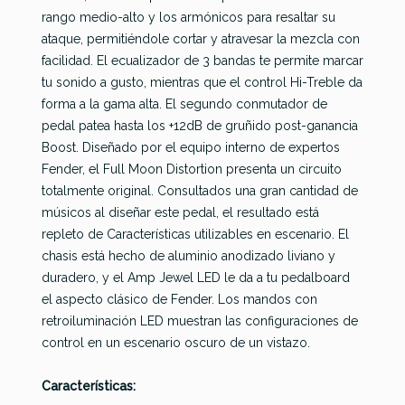
Turbo
Acapulco
Blue
rango medio-alto y los armónicos para resaltar su
MXR MC402
Tube
Gold V2
Overdrive
ataque, permitiéndole cortar y atravesar la mezcla con
Boost/Overdrive
Screamer
FT
facilidad. El ecualizador de 3 bandas te permite marcar
tu sonido a gusto, mientras que el control Hi-Treble da
177,00 €
173,01 €
172,00 €
169,00 €
forma a la gama alta. El segundo conmutador de
No hay características para comparar
pedal patea hasta los +12dB de gruñido post-ganancia
Boost. Diseñado por el equipo interno de expertos
Fender, el Full Moon Distortion presenta un circuito
totalmente original. Consultados una gran cantidad de
músicos al diseñar este pedal, el resultado está
repleto de Características utilizables en escenario. El
chasis está hecho de aluminio anodizado liviano y
duradero, y el Amp Jewel LED le da a tu pedalboard
el aspecto clásico de Fender. Los mandos con
retroiluminación LED muestran las configuraciones de
control en un escenario oscuro de un vistazo.
Características: