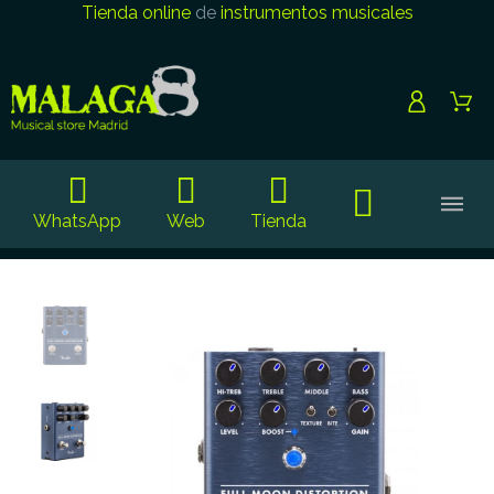
Tienda online
de
instrumentos musicales
WhatsApp
Web
Tienda