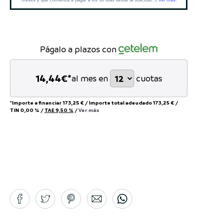
Págalo a plazos con
14,44
€*
al mes en
cuotas
*Importe a financiar
173,25 €
/
Importe total adeudado
173,25 €
/
TIN
0,00 %
/
TAE
9,50 %
/
Ver más