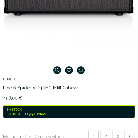
LINE 6
Line 6 Spider V 240HC MkII Cabezal
458,00 €
EN STOCK
ENTREGA EN 24/48 HORAS
1
2
3
Mostrar 1-12 of 32 elemento(s)