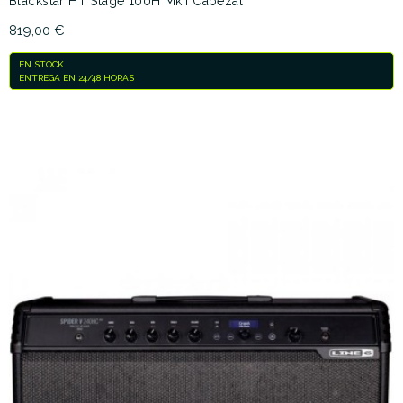
Blackstar HT Stage 100H MkII Cabezal
819,00 €
EN STOCK
ENTREGA EN 24/48 HORAS