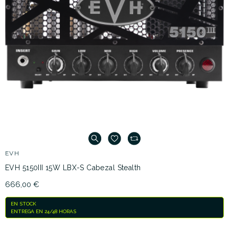
EVH
EVH 5150III 15W LBX-S Cabezal Stealth
666,00 €
EN STOCK
ENTREGA EN 24/48 HORAS