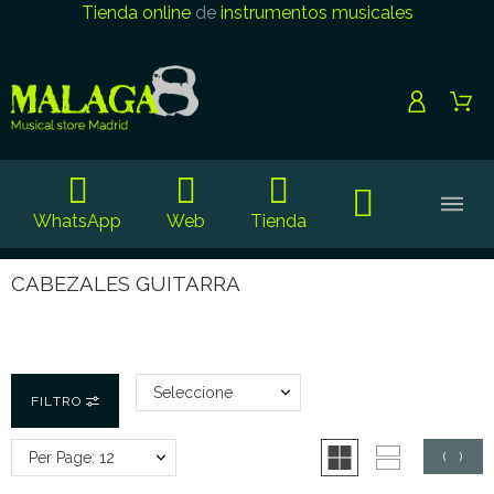
Tienda online
de
instrumentos musicales
WhatsApp
Web
Tienda
CABEZALES GUITARRA
Seleccione
FILTRO
Per Page: 12
(
0
)