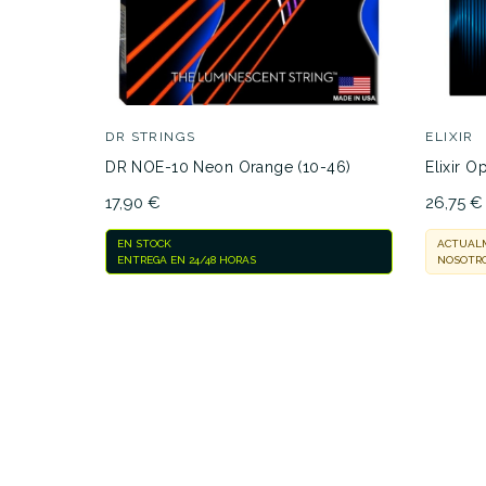
21,70 €
PRECIO
DESCRIPCIÓN
JUEG
DR STRINGS
ELIXIR
DR NOE-10 Neon Orange (10-46)
Elixir O
17,90 €
26,75 €
EN STOCK
ACTUALM
ENTREGA EN 24/48 HORAS
NOSOTRO