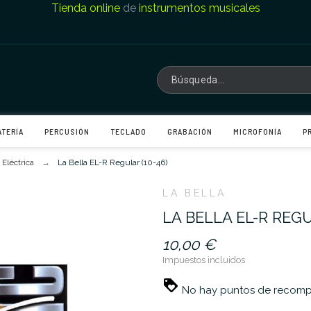
Tienda online
de
instrumentos musicales
ATERÍA
PERCUSIÓN
TECLADO
GRABACIÓN
MICROFONÍA
P
 Eléctrica
La Bella EL-R Regular (10-46)
LA BELLA
LA BELLA EL-R REGU
10,00 €
Impuestos incluidos
No hay puntos de recompe