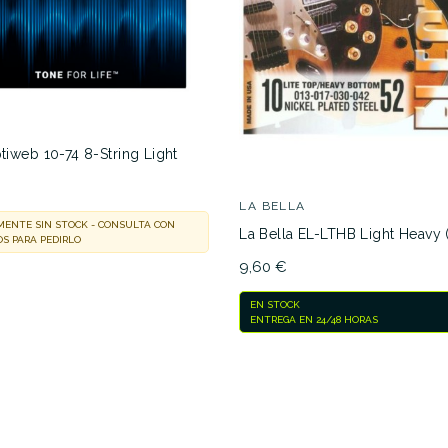
19,80 €
19,40 €
ELETHO003
ptiweb 10-74 8-String Light
No hay características para compar
LA BELLA
ENTE SIN STOCK - CONSULTA CON
La Bella EL-LTHB Light Heavy 
S PARA PEDIRLO
9,60 €
EN STOCK
ENTREGA EN 24/48 HORAS