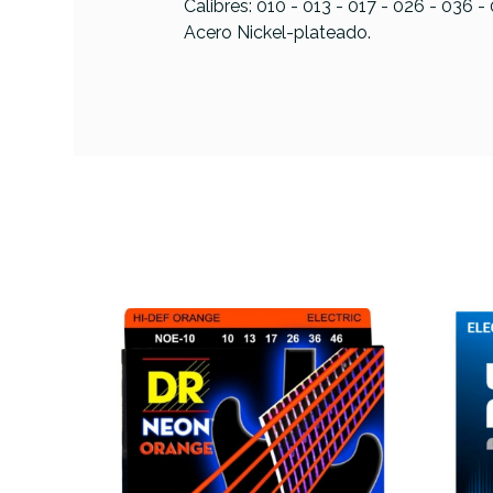
Calibres: 010 - 013 - 017 - 026 - 036 -
Acero Nickel-plateado.
PRODUCTO
Referencia
JUEGELELAB010
Jue
T
Ele
SWING
AVAILABILITY