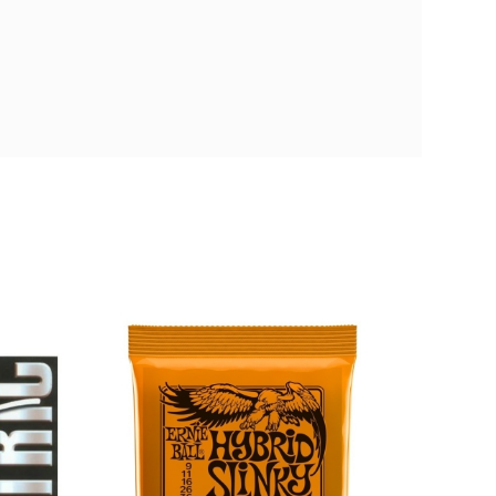
DAddario EXL120-
3D (09-42) XL
JS112
Nickel Wound
(012-
Super Light (3 Sets)