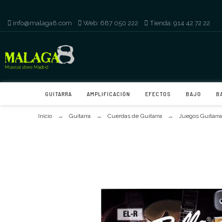
info@malaga8.com
-
Web: 687 050 222
-
Tienda: 914 42 72 22
GUITARRA
AMPLIFICACIÓN
EFECTOS
BAJO
B
Inicio
Guitarra
Cuerdas de Guitarra
Juegos Guitarra