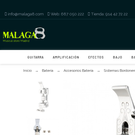
info@malaga8.com
-
Web: 687 050 222
-
Tienda: 914 42 72 22
GUITARRA
AMPLIFICACIÓN
EFECTOS
BAJO
B
Inicio
Batería
Accesorios Batería
Sistemas Bordoner