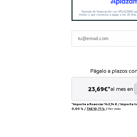
Págalo a plazos co
23,69
€*
al mes en
*Importe a financiar
142,14 €
/
Importe t
0,00 %
/
TAE
10,71 %
/
Ver más