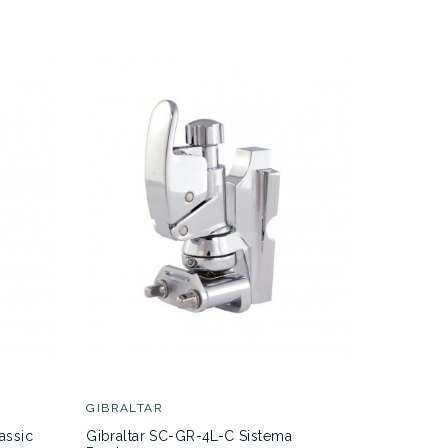
GIBRALT
Gibraltar
bordoner
99,00 €
GIBRALTAR
assic
Gibraltar SC-GR-4L-C Sistema
ACTUALMEN