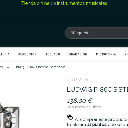
Tienda online
de
instrumentos musicales
ATERÍA
PERCUSIÓN
TECLADO
GRABACIÓN
MICROFONÍA
P
os
Ludwig P-86C Sistema Bordonero
LUDWIG
LUDWIG P-86C SIS
138,00 €
Impuestos incluidos
Al comprar este producto
totalizará
11
puntos
que se pu