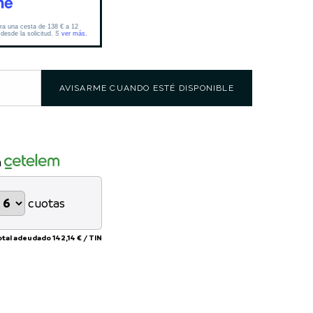
AVISARME CUANDO ESTÉ DISPONIBLE
n
cuotas
otal adeudado
142,14 €
/
TIN