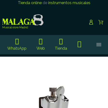
Tienda online
de
instrumentos musicales
WhatsApp
Web
Tienda