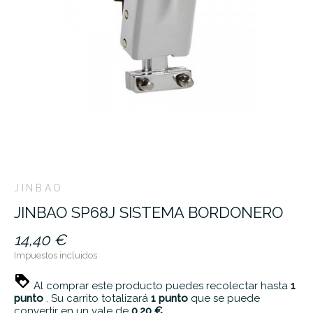
JINBAO
JINBAO SP68J SISTEMA BORDONERO
14,40 €
Impuestos incluidos
Al comprar este producto puedes recolectar hasta
1
punto
. Su carrito totalizará
1
punto
que se puede
convertir en un vale de
0,20 €
.