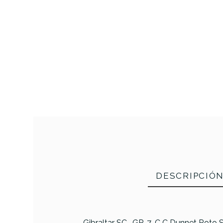
DESCRIPCIÓ
Gibraltar SC- GR-7-C C Dunnet Roto S