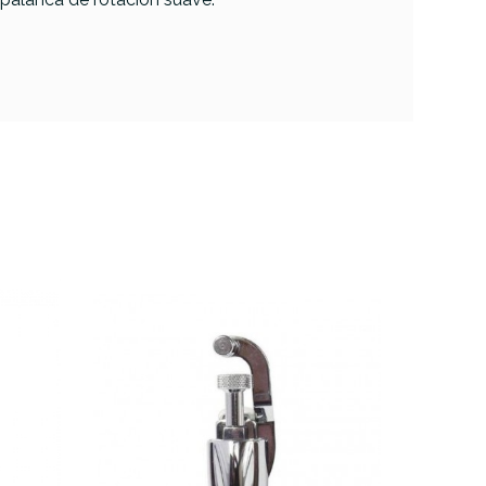
Sistema Bordonero Trick
GS007SM Multi 3P Throw
Off