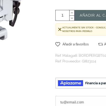
AÑADIR AL C
ACTUALMENTE SIN STOCK - CONSUL
NOSOTROS PARA PEDIRLO
Añadir a favoritos
A
Ref. Malaga8: BORDPERGBT0
Ref. Proveedor: GI823114