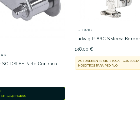
9,00 €
99,00 €
LUDWIG
Ludwig P-86C Sistema Bordo
138,00 €
TAR
ACTUALMENTE SIN STOCK - CONSULTA
No hay características para co
ar SC-DSLBE Parte Contraria
NOSOTROS PARA PEDIRLO
K
 EN 24/48 HORAS