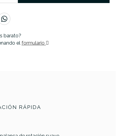
s barato?
lenando el
formulario
CIÓN RÁPIDA
 palanca de rotación suave.