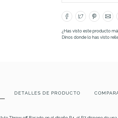
¿Has visto este producto má
Dinos donde lo has visto rel
N
DETALLES DE PRODUCTO
COMPARA
tyle Throw off Basado en el diseño R4, el R7 dispone de una