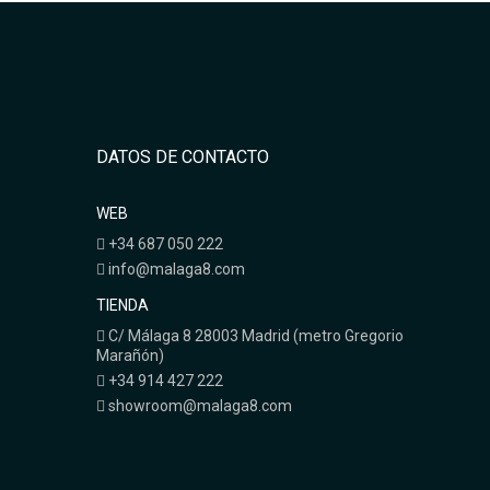
DATOS DE CONTACTO
WEB
+34 687 050 222
info@malaga8.com
TIENDA
C/ Málaga 8 28003 Madrid (metro Gregorio
Marañón)
+34 914 427 222
showroom@malaga8.com