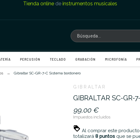
Tienda online
de
instrumentos musicales
ATERÍA
PERCUSIÓN
TECLADO
GRABACIÓN
MICROFONÍA
P
os
Gibraltar SC-GR-7-C Sistema bordonero
GIBRALTAR
GIBRALTAR SC-GR-
99,00 €
Impuestos incluidos
Al comprar este producto
totalizará
8
puntos
que se pue