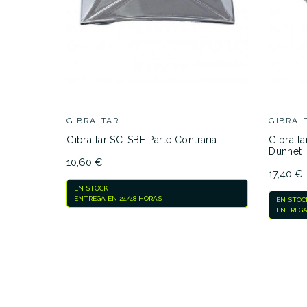
AVAILABILITY
9
PRECIO
DESCRIPCIÓN
GIBRALTAR
GIBRAL
Gibraltar SC-SBE Parte Contraria
Gibralt
Dunnet
10,60 €
17,40 €
EN STOCK
ENTREGA EN 24/48 HORAS
EN STOC
ENTREGA