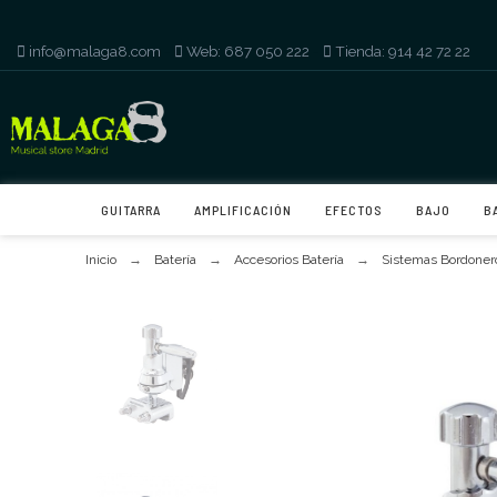
info@malaga8.com
-
Web: 687 050 222
-
Tienda: 914 42 72 22
GUITARRA
AMPLIFICACIÓN
EFECTOS
BAJO
B
Inicio
Batería
Accesorios Batería
Sistemas Bordoner