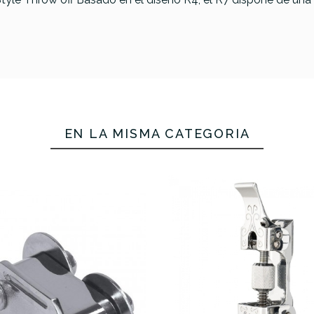
EN LA MISMA CATEGORÍA
Ludwig P-86 Sistema
Bordonero
Gibraltar SC-GR-4L-C
Sistema Bordonero