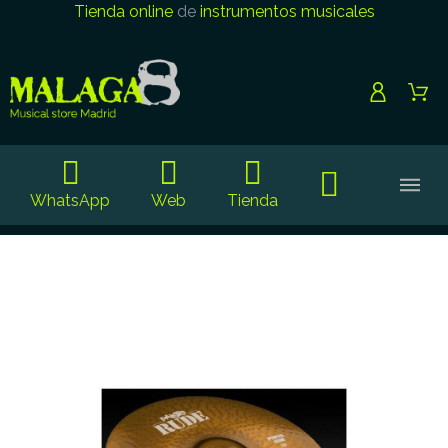
Tienda online
de
instrumentos musicales
WhatsApp
Web
Tienda