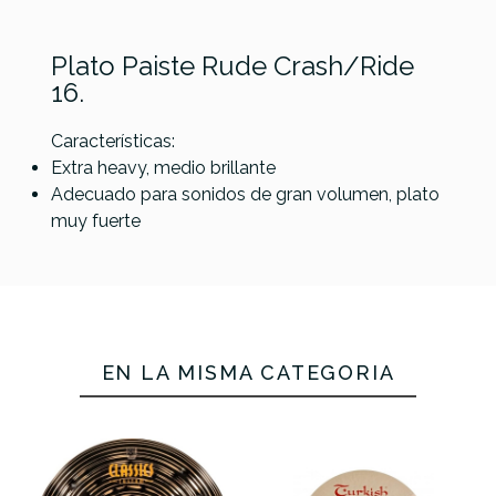
Plato Paiste Rude Crash/Ride
16.
Características:
Extra heavy, medio brillante
Adecuado para sonidos de gran volumen, plato
muy fuerte
Referencia
PLATMETPAI098
Turkish Classic
Ride Flat 20
Paiste 2002
Plato
Power Ride 20
Bosphorus
Gold Ride 20
EN LA MISMA CATEGORÍA
299,00 €
298,00 €
288,00 €
No hay características para comparar