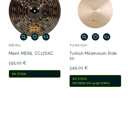
MEINL
TURKISH
Meinl MEINL CC17DAC
Turkish Millennium Ride
20
195,00 €
349,00 €
EN STOCK
EN STOCK
ENTREGA EN 24/48 HORAS