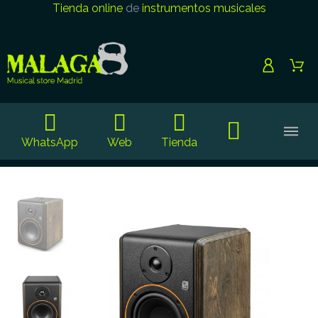
Tienda online
de
instrumentos musicales
WhatsApp
Web
Tienda