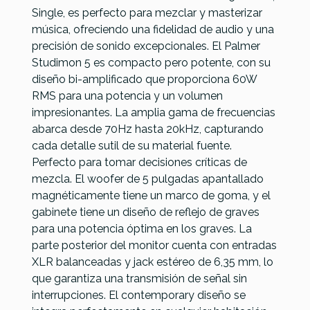
Single, es perfecto para mezclar y masterizar
Referencia
MONISONPLM002
música, ofreciendo una fidelidad de audio y una
precisión de sonido excepcionales. El Palmer
Studimon 5 es compacto pero potente, con su
Yamaha
Yamaha
KRK
KRK
diseño bi-amplificado que proporciona 60W
HS5
HS5W
Classic 7
Kreate 5
RMS para una potencia y un volumen
Scarlett
impresionantes. La amplia gama de frecuencias
175,00 €
175,00 €
169,00 €
169,00 €
abarca desde 70Hz hasta 20kHz, capturando
cada detalle sutil de su material fuente.
No hay características para comparar
Perfecto para tomar decisiones críticas de
mezcla. El woofer de 5 pulgadas apantallado
magnéticamente tiene un marco de goma, y el
gabinete tiene un diseño de reflejo de graves
para una potencia óptima en los graves. La
parte posterior del monitor cuenta con entradas
XLR balanceadas y jack estéreo de 6,35 mm, lo
que garantiza una transmisión de señal sin
interrupciones. El contemporary diseño se