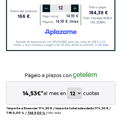
Págalo a plazos con
14,53
€*
al mes en
cuotas
*Importe a financiar
174,30 €
/
Importe total adeudado
174,30 €
/
TIN
0,00 %
/
TAE
9,50 %
/
Ver más