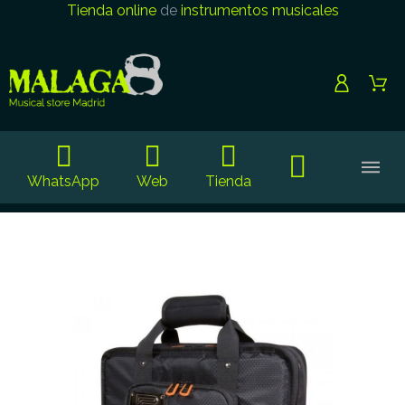
Tienda online
de
instrumentos musicales
WhatsApp
Web
Tienda