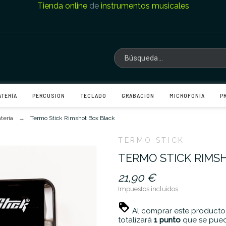
Tienda online
de
instrumentos musicales
ATERÍA
PERCUSIÓN
TECLADO
GRABACIÓN
MICROFONÍA
P
tería
Termo Stick Rimshot Box Black
TERMO STICK
TERMO STICK RIMS
21,90 €
Impuestos incluidos
Al comprar este producto
totalizará
1
punto
que se pued