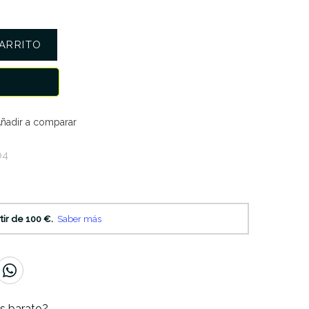
ARRITO
ñadir a comparar
04
s barato?