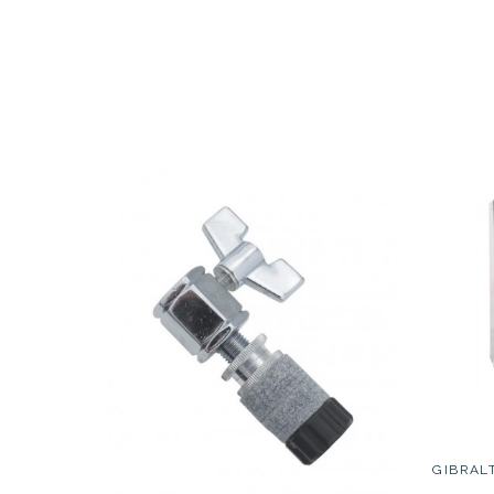
Th
S
AVAILABILITY
33,00 €
PRECIO
DESCRIPCIÓN
ARO
GIBRAL