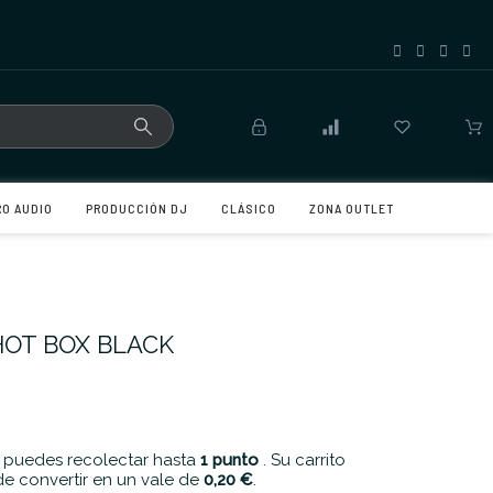
RO AUDIO
PRODUCCIÓN DJ
CLÁSICO
ZONA OUTLET
HOT BOX BLACK
 puedes recolectar hasta
1
punto
. Su carrito
e convertir en un vale de
0,20 €
.