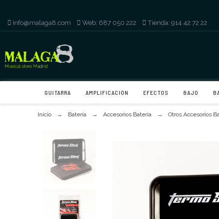
info@malaga8.com
-
Web: 687 050 222
-
Tienda: 914 42 72 22
GUITARRA
AMPLIFICACIÓN
EFECTOS
BAJO
B
Inicio
Batería
Accesorios Batería
Otros Accesorios Ba