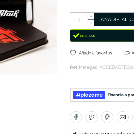
AÑADIR AL C
EN STOCK
Añadir a favoritos
A
Ref. Malaga8: ACCEBAQTES0
¿Has visto este producto má