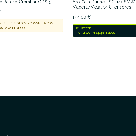
 Batería Gibraltar GDS-5
Aro Caja Dunnett SC-1408MW
Madera/Metal 14 8 tensores
No hay características para compar
€
144,00 €
ENTE SIN STOCK - CONSULTA CON
S PARA PEDIRLO
EN STOCK
ENTREGA EN 24/48 HORAS