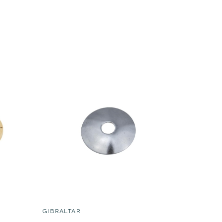
Gibraltar SC-SH
 SC-
Soporte Baquetas
ion Hi
26,40 €
GIBRALTAR
GIBRALT