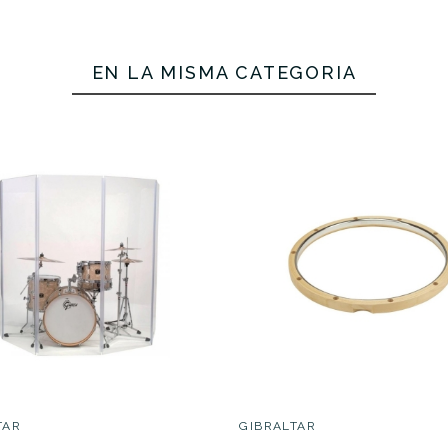
EN LA MISMA CATEGORÍA
Gibraltar
QRHHC Fijac
e I Block
Gibraltar SC-DSDH
Hat
tandard
Portalatas Deluxe
negro
29,00 €
27,00 €
SCAJTIB001
TAR
GIBRALTAR