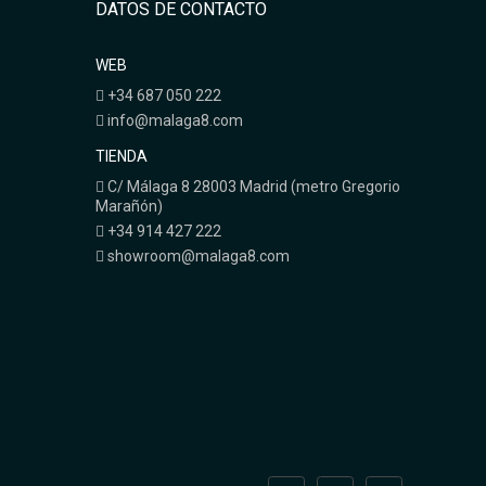
DATOS DE CONTACTO
WEB
+34 687 050 222
info@malaga8.com
TIENDA
C/ Málaga 8 28003 Madrid (metro Gregorio
Marañón)
+34 914 427 222
showroom@malaga8.com