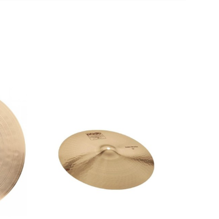
ar
TURKISH