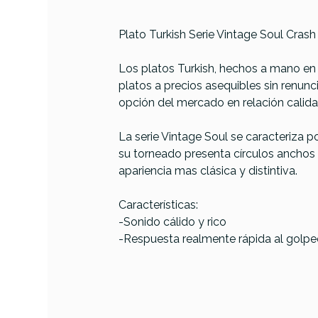
Plato Turkish Serie Vintage Soul Crash 
Los platos Turkish, hechos a mano en 
platos a precios asequibles sin renunci
PRODUCTO
opción del mercado en relación calida
La serie Vintage Soul se caracteriza p
su torneado presenta círculos anchos g
Referencia
PLATMETTUR267
apariencia mas clásica y distintiva.
Características:
Turki
-Sonido cálido y rico
C
-Respuesta realmente rápida al golpe
AVAILABILITY
249,01 
PRECIO