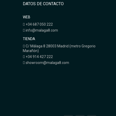
DATOS DE CONTACTO
WEB
+34 687 050 222
info@malaga8.com
TIENDA
C/ Málaga 8 28003 Madrid (metro Gregorio
Marañón)
+34 914 427 222
showroom@malaga8.com