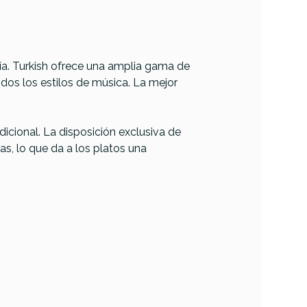
ría. Turkish ofrece una amplia gama de
todos los estilos de música. La mejor
icional. La disposición exclusiva de
as, lo que da a los platos una
Turkish Classic Thin
assic
Crash 18
sh 18
249,01 €