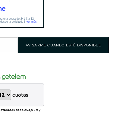
AVISARME CUANDO ESTÉ DISPONIBLE
n
cuotas
total adeudado
253,05 €
/