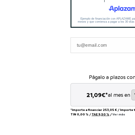
Págalo a plazos co
21,09
€*
al mes en
*Importe a financiar
253,05 €
/
Importe 
TIN
0,00 %
/
TAE
9,50 %
/
Ver más