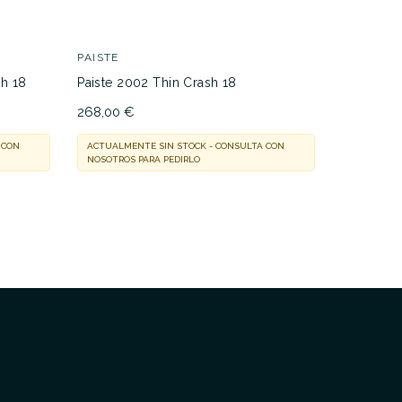
TURKISH 
369,05 €
PAISTE
EN STOCK
sh 18
Paiste 2002 Thin Crash 18
268,00 €
 CON
ACTUALMENTE SIN STOCK - CONSULTA CON
NOSOTROS PARA PEDIRLO