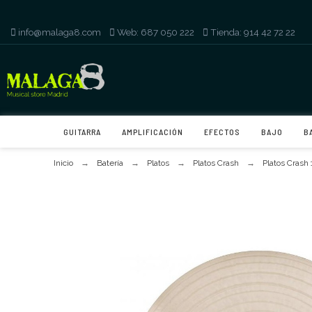
info@malaga8.com
-
Web: 687 050 222
-
Tienda: 914 42 72 22
GUITARRA
AMPLIFICACIÓN
EFECTOS
BAJO
B
Inicio
Batería
Platos
Platos Crash
Platos Crash 