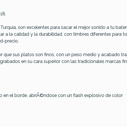
18.
Turquía, son excelentes para sacar el mejor sonido a tu bate
ar a la calidad y la durabilidad, con timbres diferentes para 
d-precio.
or que sus platos son finos, con un peso medio y acabado trad
rabados en su cara superior con las tradicionales marcas fin
sh Moderate
Turkish Classic
Turkish Cl
rash 18
Rock Crash 18
Medium Cra
o en el borde, abriÃ©ndose con un flash explosivo de color
€
249,01 €
249,01 €