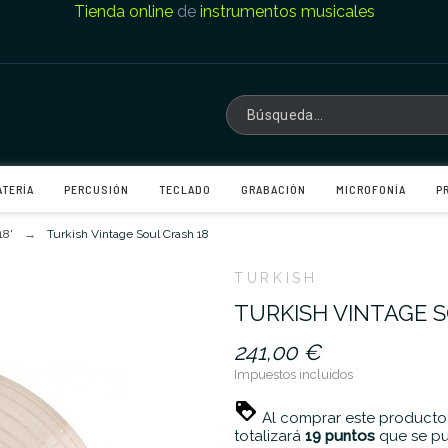
Tienda online
de
instrumentos musicales
ATERÍA
PERCUSIÓN
TECLADO
GRABACIÓN
MICROFONÍA
P
18'
Turkish Vintage Soul Crash 18
TURKISH
TURKISH VINTAGE S
241,00 €
Impuestos incluidos
Al comprar este producto
totalizará
19
puntos
que se pu