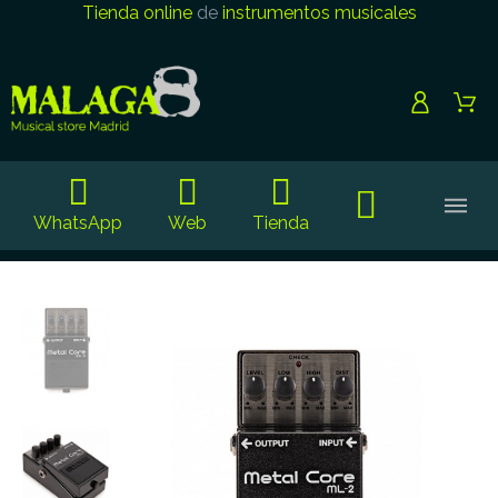
Tienda online
de
instrumentos musicales
WhatsApp
Web
Tienda