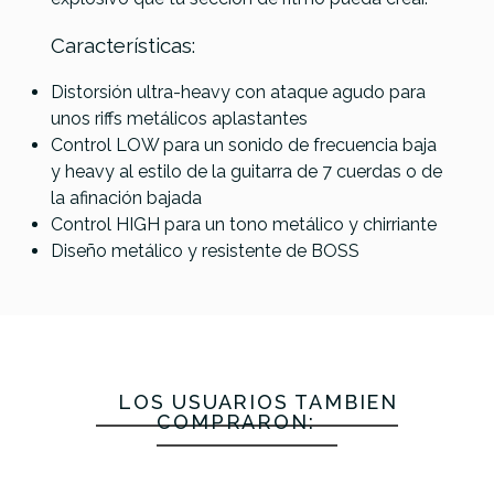
Prestige
Huge
Looking
Overdrive
Green
Características:
Glass
Rhino
Overdrive
MKIV
Distorsión ultra-heavy con ataque agudo para
unos riffs metálicos aplastantes
139,00 €
139,00 €
136,00 €
135,00 €
Control LOW para un sonido de frecuencia baja
y heavy al estilo de la guitarra de 7 cuerdas o de
No hay características para comparar
la afinación bajada
Control HIGH para un tono metálico y chirriante
Diseño metálico y resistente de BOSS
LOS USUARIOS TAMBIÉN
COMPRARON: