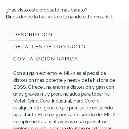
¿Has visto este producto más barato?
Dinos donde lo has visto rellenando el
formulario
DESCRIPCIÓN
DETALLES DE PRODUCTO
COMPARACIÓN RÁPIDA
Con su gain extremo, el ML-2 es el pedal de
distorsión más potente y heavy de la historia de
BOSS. Ofrece una enorme distorsión y gain con
unos graves muy pronunciados para tocar Nu
Metal, Grind Core, Industrial, Hard Core, o
cualquier otro género que precise de un sonido
aplastante. El feroz y punzante sonido del ML-2
Dunlop
Digitech
complementará y atravesará cualquier ritmo
Referencia
PEDAGUIBOS056
JHS
Way
DOD
Boss OD-1X
explosivo que tu sección de ritmo pueda crear.