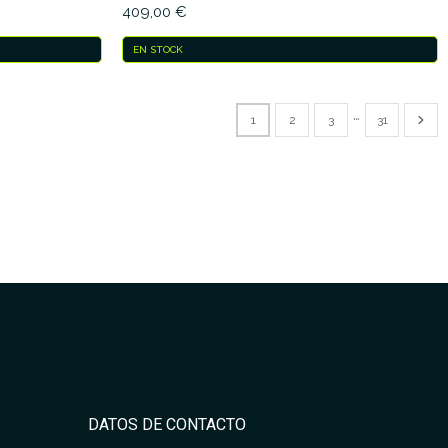
409,00 €
EN STOCK
…
1
2
3
31
DATOS DE CONTACTO