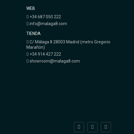
WEB
+34 687 050 222
info@malaga8.com
TIENDA
C/ Málaga 8 28003 Madrid (metro Gregorio
Marañón)
+34 914 427 222
showroom@malaga8.com