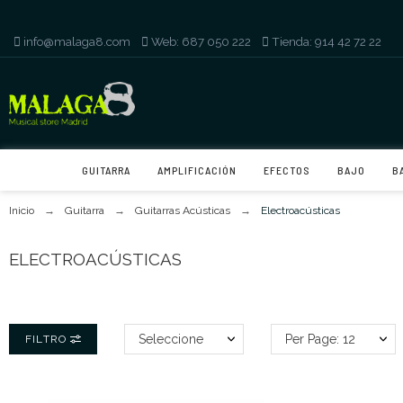
info@malaga8.com
-
Web: 687 050 222
-
Tienda: 914 42 72 22
GUITARRA
AMPLIFICACIÓN
EFECTOS
BAJO
B
Inicio
Guitarra
Guitarras Acústicas
Electroacústicas
ELECTROACÚSTICAS
Seleccione
Per Page: 12
FILTRO