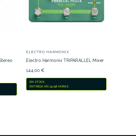
BOSS
Boss RC-
329,00 €
ELECTRO HARMONIX
EN STOCK
Stereo
Electro Harmonix TRIPARALLEL Mixer
ENTREGA E
144,00 €
EN STOCK
ENTREGA EN 24/48 HORAS