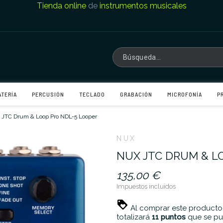
Tienda online
de
instrumentos musicales
ATERÍA
PERCUSIÓN
TECLADO
GRABACIÓN
MICROFONÍA
P
 JTC Drum & Loop Pro NDL-5 Looper
NUX
NUX JTC DRUM & L
135,00 €
Impuestos incluidos
Al comprar este producto
totalizará
11
puntos
que se pu