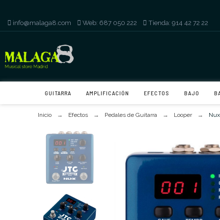
info@malaga8.com
-
Web: 687 050 222
-
Tienda: 914 42 72 22
GUITARRA
AMPLIFICACIÓN
EFECTOS
BAJO
B
Inicio
Efectos
Pedales de Guitarra
Looper
Nux