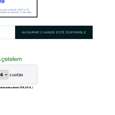
AVISARME CUANDO ESTÉ DISPONIBLE
n
cuotas
total adeudado
139,05 €
/