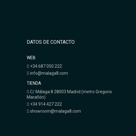
DATOS DE CONTACTO
WEB
+34 687 050 222
info@malaga8.com
TIENDA
C/ Málaga 8 28003 Madrid (metro Gregorio
Marañón)
+34 914 427 222
showroom@malaga8.com