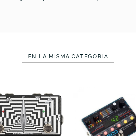
El
147,00 €
144,
EN LA MISMA CATEGORÍA
No hay características pa