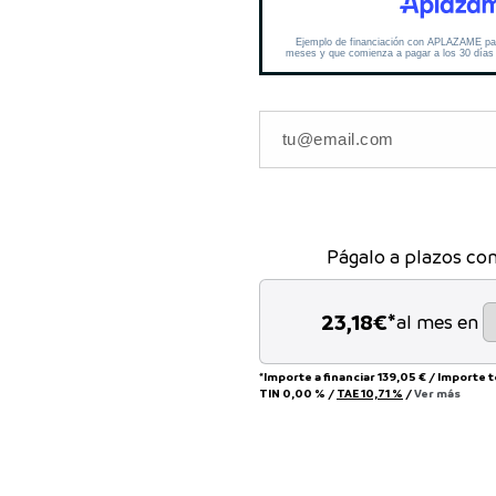
Págalo a plazos co
23,18
€*
al mes en
*Importe a financiar
139,05 €
/
Importe 
TIN
0,00 %
/
TAE
10,71 %
/
Ver más