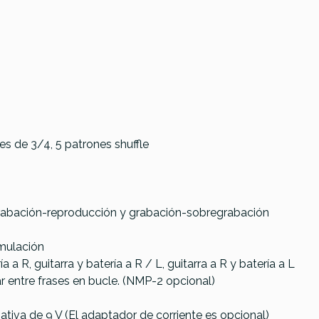
es de 3/4, 5 patrones shuffle
rabación-reproducción y grabación-sobregrabación
emulación
a a R, guitarra y batería a R / L, guitarra a R y batería a L
 entre frases en bucle. (NMP-2 opcional)
Zoom MS-90LP+
tiva de 9 V (El adaptador de corriente es opcional)