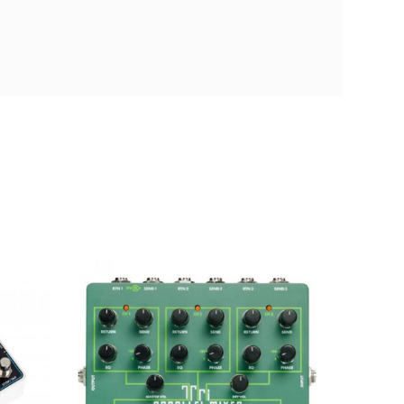
ectro Harmonix TRIPARALLEL Mixer
00 €
PEDAGUIELE107
ra comparar