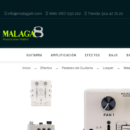
info@malaga8.com
-
Web: 687 050 222
-
Tienda: 914 42 72 22
GUITARRA
AMPLIFICACIÓN
EFECTOS
BAJO
B
Inicio
Efectos
Pedales de Guitarra
Looper
Wal