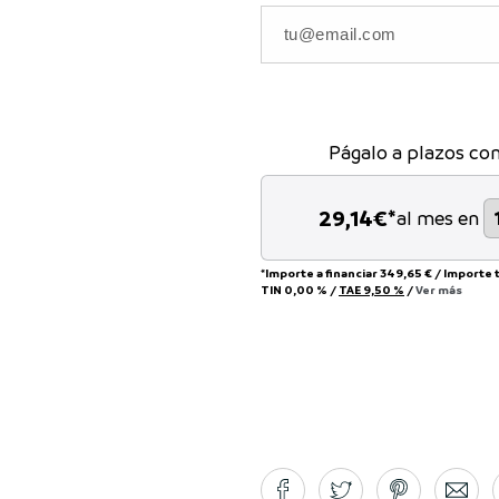
Págalo a plazos co
29,14
€*
al mes en
*Importe a financiar
349,65 €
/
Importe 
TIN
0,00 %
/
TAE
9,50 %
/
Ver más