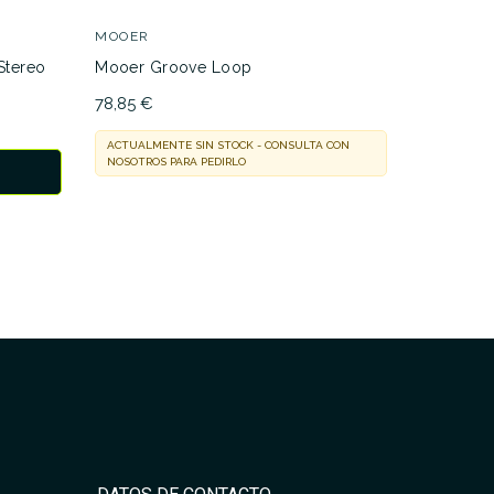
158,99 €
MOOER
ACTUALMEN
Stereo
Mooer Groove Loop
NOSOTROS 
ar
78,85 €
ACTUALMENTE SIN STOCK - CONSULTA CON
NOSOTROS PARA PEDIRLO