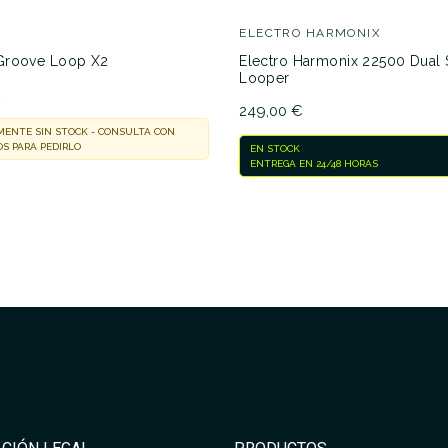
ELECTRO HARMONIX
Groove Loop X2
Electro Harmonix 22500 Dual 
Looper
No hay características para compar
€
249,00 €
ENTE SIN STOCK - CONSULTA CON
S PARA PEDIRLO
EN STOCK
ENTREGA EN 24/48 HORAS