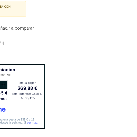
TA CON
ñadir a comparar
64