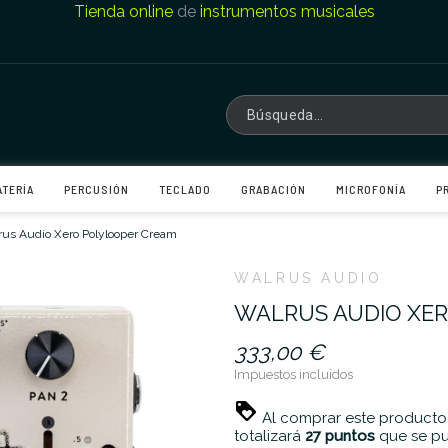
Tienda online
de
instrumentos musicales
ATERÍA
PERCUSIÓN
TECLADO
GRABACIÓN
MICROFONÍA
P
rus Audio Xero Polylooper Cream
WALRUS AUDIO
WALRUS AUDIO XE
333,00 €
Impuestos incluidos
Al comprar este producto
totalizará
27
puntos
que se pu