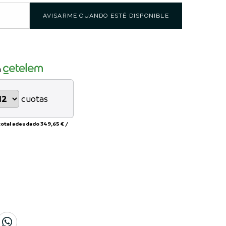
AVISARME CUANDO ESTÉ DISPONIBLE
n
cuotas
total adeudado
349,65 €
/