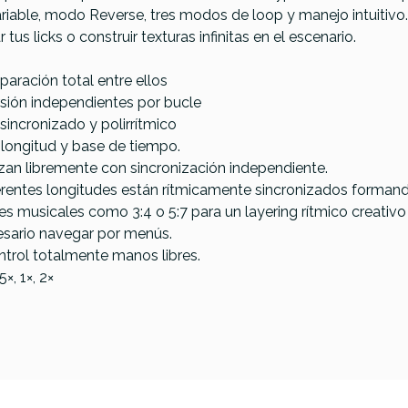
riable, modo Reverse, tres modos de loop y manejo intuitivo
tus licks o construir texturas infinitas en el escenario.
aración total entre ellos
sión independientes por bucle
sincronizado y polirrítmico
ongitud y base de tiempo.
n Looper+
an libremente con sincronización independiente.
rentes longitudes están rítmicamente sincronizados formando
s musicales como 3:4 o 5:7 para un layering rítmico creativ
ecesario navegar por menús.
ntrol totalmente manos libres.
×, 1×, 2×
Boss RC-202 Loop