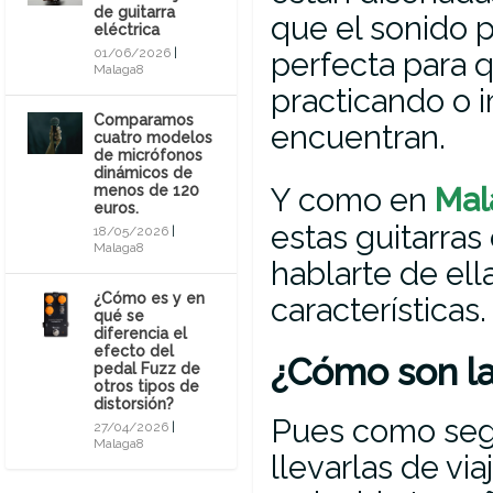
de guitarra
que el sonido p
eléctrica
perfecta para 
01/06/2026
|
Malaga8
practicando o 
Comparamos
encuentran.
cuatro modelos
de micrófonos
dinámicos de
Y como en
Mal
menos de 120
euros.
estas guitarras
18/05/2026
|
Malaga8
hablarte de ell
¿Cómo es y en
características.
qué se
diferencia el
efecto del
¿Cómo son las
pedal Fuzz de
otros tipos de
distorsión?
Pues como segu
27/04/2026
|
Malaga8
llevarlas de via