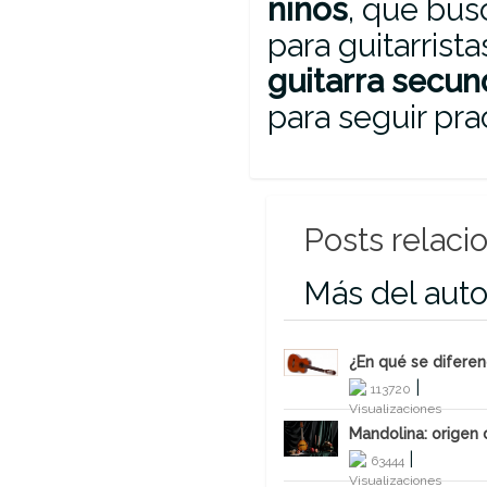
niños
, que bus
para guitarrist
guitarra secun
para seguir pra
Posts relaci
Más del auto
¿En qué se diferenc
¿En qué se diferenc
|
113720
|
113720
Malaga8
Mandolina: origen
Mandolina: origen
|
63444
|
63444
Malaga8