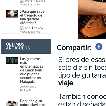
60651
|
Malaga8
¿Para qué sirve
el trémolo de
una guitarra
eléctrica?
37164
|
Malaga8
ÚLTIMOS
Compartir:
ARTÍCULOS
Si eres de esa
Las guitarras
más
solo día sin toc
emblemáticas
de Linkin Park
tipo de guitarr
que puedes
encontrar en
viaje
.
Malaga8.
19/06/2026
|
Malaga8
También conoci
Pequeña guía
están diseñadas
sobre clavijeros