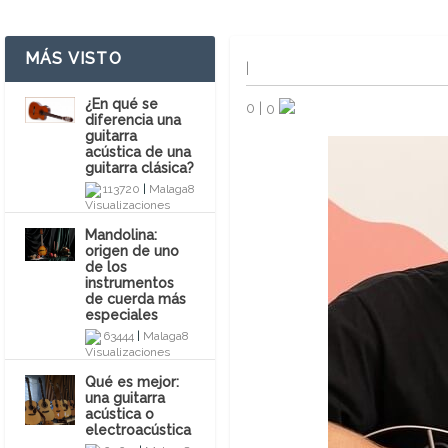
MÁS VISTO
|
¿En qué se
0
|
0
diferencia una
guitarra
acústica de una
guitarra clásica?
113720
|
Malaga8
Mandolina:
origen de uno
de los
instrumentos
de cuerda más
especiales
63444
|
Malaga8
Qué es mejor:
una guitarra
acústica o
electroacústica